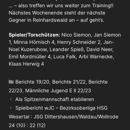
… – also treffen wir uns weiter zum Training!!
Nächstes Wochenende steht der nächste
Gegner in Reinhardswald an – auf geht’s.
Spieler/Torschützen:
Nico Siemon, Jan Siemon
1, Minna Hörnisch 4, Henry Schneider 2, Jan-
Noel Kuzerubow, Leander Spieß, David Neer,
Emil Mordmüller 4, Luca Falk, Arbi Warnecke,
Klaas Herwig 4
Kategorien
Berichte 19/20
,
Berichte 21/22
,
Berichte
22/23
,
Männliche Jugend E II 22/23
Als Spitzenmannschaft etablieren
Spielbericht wJC – Bezirksoberliga HSG
Wesertal : JSG Dittershausen/Waldau/Wollrode
24 (10) : 22 (12)