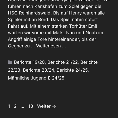
fuhren nach Karlshafen zum Spiel gegen die
HSG Reinhardswald. Bis auf Henry waren alle
Spieler mit an Bord. Das Spiel nahm sofort
Fahrt auf. Mit einem starken Torhüter Emil
warfen wir vorne mit Mats, Ivan und Noah im
Angriff einige Tore hintereinander, bis der
Gegner zu …
Weiterlesen …
Kategorien
Berichte 19/20
,
Berichte 21/22
,
Berichte
22/23
,
Berichte 23/24
,
Berichte 24/25
,
Männliche Jugend E 24/25
Seite
Seite
Seite
1
2
…
13
Weiter
→