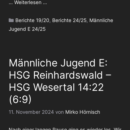
…
Weiterlesen …
Kategorien
Berichte 19/20
,
Berichte 24/25
,
Männliche
Jugend E 24/25
Männliche Jugend E:
HSG Reinhardswald –
HSG Wesertal 14:22
(6:9)
11. November 2024
von
Mirko Hörnisch
Nach einer langen Pause ging es wieder los. Wir