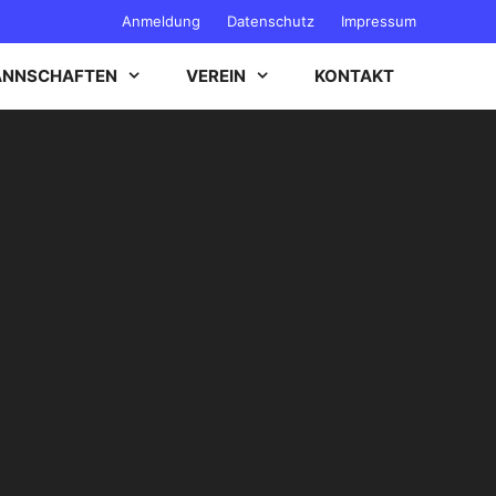
Anmeldung
Datenschutz
Impressum
NNSCHAFTEN
VEREIN
KONTAKT
B-JUGEND
C-JUGEND
D-JUGEND
E-JUGEND