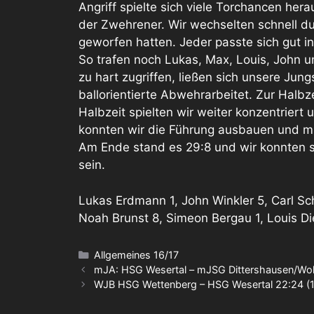
Angriff spielte sich viele Torchancen her
der Zwehrener. Wir wechselten schnell d
geworfen hatten. Jeder passte sich gut i
So trafen noch Lukas, Max, Louis, John 
zu hart zugriffen, ließen sich unsere Jung
ballorientierte Abwehrarbeitet. Zur Halbze
Halbzeit spielten wir weiter konzentriert
konnten wir die Führung ausbauen und mit 
Am Ende stand es 29:8 und wir konnten s
sein.
Lukas Erdmann 1, John Winkler 5, Carl Sc
Noah Brunst 8, Simeon Bergau 1, Louis Di
Kategorien
Allgemeines 16/17
mJA: HSG Wesertal – mJSG Dittershausen/Woll
WJB HSG Wettenberg – HSG Wesertal 22:24 (1