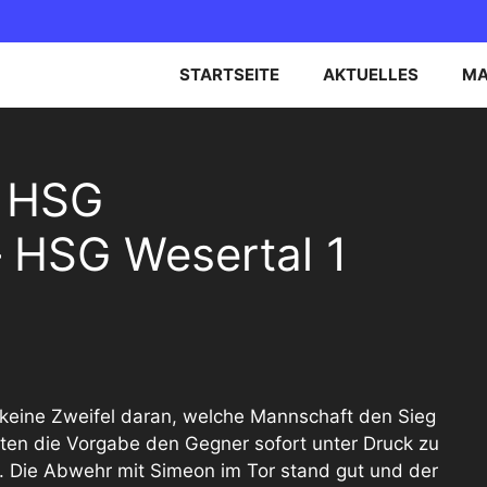
STARTSEITE
AKTUELLES
MA
EN OBERLIGA NORD
B-JUGEND
E HSG
EN BEZIRKSOBERLIGA
C-JUGEND
 HSG Wesertal 1
D-JUGEND
E-JUGEND
n keine Zweifel daran, welche Mannschaft den Sieg
en die Vorgabe den Gegner sofort unter Druck zu
. Die Abwehr mit Simeon im Tor stand gut und der