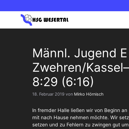
Zum
Inhalt
springen
1. HERREN OBERLIGA NORD
1. DAM
Männl. Jugend 
2. HERREN BEZIRKSLIGA
2. DAM
Zwehren/Kassel–
8:29 (6:16)
18. Februar 2019
von
Mirko Hörnisch
In fremder Halle ließen wir von Beginn a
mit nach Hause nehmen möchte. Wir setzt
setzen und zu Fehlern zu zwingen gut um