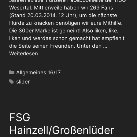
Jahren existiert unsere Facebookseite der HSG
Wesertal. Mittlerweile haben wir 269 Fans
(Stand 20.03.2014, 12 Uhr), um die nächste
Hürde zu knacken benötigen wir eure Mithilfe.
Die 300er Marke ist gemeint! Also liken, like,
liken und werdas schon gemacht hat empfiehlt
die Seite seinen Freunden. Unter den …
Weiterlesen …
Kategorien
Allgemeines 16/17
Schlagwörter
slider
FSG
Hainzell/Großenlüder