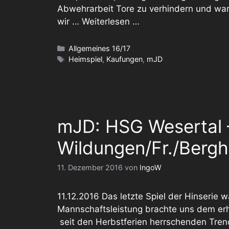
Abwehrarbeit Tore zu verhindern und ware
wir …
Weiterlesen …
Kategorien
Allgemeines 16/17
Schlagwörter
Heimspiel
,
Kaufungen
,
mJD
mJD: HSG Wesertal
Wildungen/Fr./Bergh.
11. Dezember 2016
von
IngoW
11.12.2016 Das letzte Spiel der Hinserie 
Mannschaftsleistung brachte uns dem erh
seit den Herbstferien herrschenden Trend