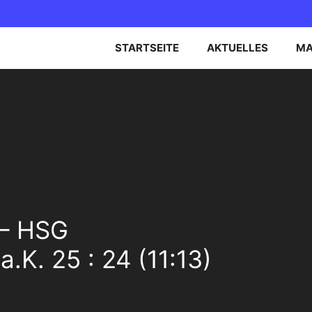
STARTSEITE
AKTUELLES
MA
EN OBERLIGA NORD
B-JUGEND
EN BEZIRKSOBERLIGA
C-JUGEND
D-JUGEND
E-JUGEND
 – HSG
a.K. 25 : 24 (11:13)