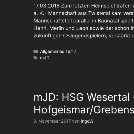
17.03.2018 Zum letzten Heimspiel trafen 
a. K.- Mannschaft aus Twistetal kam ver
Mannschaftsteil parallel in Baunatal spie
Henri, Merlin und Leon sowie der schon i
zukünftigen C-Jugendspielern, verstärkt
Kategorien
Allgemeines 16/17
Schlagwörter
mJD
mJD: HSG Wesertal
Hofgeismar/Grebenst
9. November 2017
von
IngoW