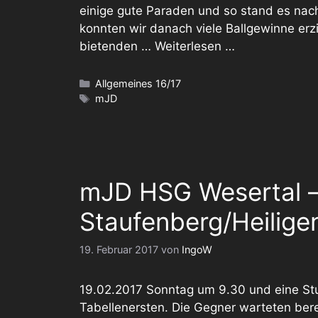
einige gute Paraden und so stand es nach
konnten wir danach viele Ballgewinne erz
bietenden …
Weiterlesen …
Kategorien
Allgemeines 16/17
Schlagwörter
mJD
mJD HSG Wesertal 
Staufenberg/Heilige
19. Februar 2017
von
IngoW
19.02.2017 Sonntag um 9.30 und eine Stu
Tabellenersten. Die Gegner warteten bereit