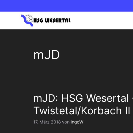
Zum
Inhalt
springen
1. HERREN OBERLIGA NORD
1. DAM
mJD
2. HERREN BEZIRKSLIGA
2. DAM
mJD: HSG Wesertal
Twistetal/Korbach II 
17. März 2018
von
IngoW