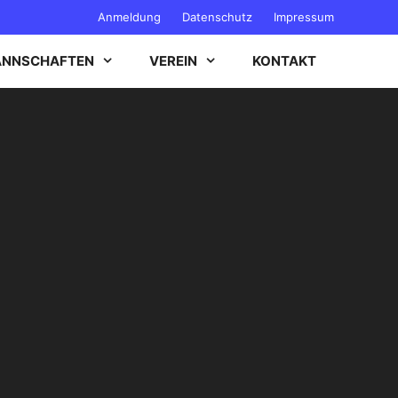
Anmeldung
Datenschutz
Impressum
NNSCHAFTEN
VEREIN
KONTAKT
B-JUGEND
C-JUGEND
D-JUGEND
E-JUGEND