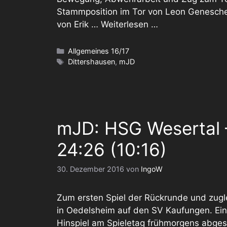
Stammposition im Tor von Leon Genesche
von Erik …
Weiterlesen …
Kategorien
Allgemeines 16/17
Schlagwörter
Dittershausen
,
mJD
mJD: HSG Wesertal 
24:26 (10:16)
30. Dezember 2016
von
IngoW
Zum ersten Spiel der Rückrunde und zuglei
in Oedelsheim auf den SV Kaufungen. Ein
Hinspiel am Spieletag frühmorgens abge