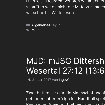
Halbzeit. Trotzdem verloren wir in den er
schafften wir es nicht die Mitte zuzumac
wir schnell …
Weiterlesen …
Kategorien
Allgemeines 16/17
Schlagwörter
mJD
MJD: mJSG Dittersh
Wesertal 27:12 (13:6
14. Januar 2017
von
IngoW
Zwar hatten sich für die Mannschaft wen
gefunden, aber erfolgreich Handball spie
Bewegung, Abwehrarbeit und Zug zum Tor: