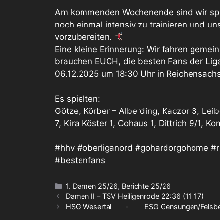
Am kommenden Wochenende sind wir spiel
noch einmal intensiv zu trainieren und un
vorzubereiten.
Eine kleine Erinnerung: Wir fahren geme
brauchen EUCH, die besten Fans der Liga
06.12.2025 um 18:30 Uhr in Reichensach
Es spielten:
Götze, Körber – Alberding, Kaczor 3, Lei
7, Kira Köster 1, Cohaus 1, Dittrich 9/1, K
#hhv #oberliganord #gohardorgohome #r
#bestenfans
Kategorien
1. Damen 25/26
,
Berichte 25/26
Damen II – TSV Heiligenrode 22:36 (11:17)
HSG Wesertal - ESG Gensungen/Felsbe