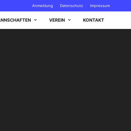
Anmeldung
Datenschutz
Impressum
NNSCHAFTEN
VEREIN
KONTAKT
B-JUGEND
C-JUGEND
D-JUGEND
E-JUGEND