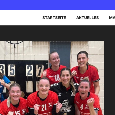
STARTSEITE
AKTUELLES
MA
EN OBERLIGA NORD
B-JUGEND
EN BEZIRKSOBERLIGA
C-JUGEND
D-JUGEND
E-JUGEND