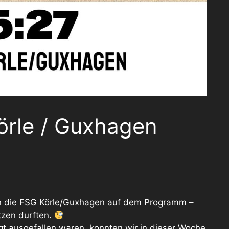
örle / Guxhagen
n die FSG Körle/Guxhagen auf dem Programm –
tzen durften.
t ausgefallen waren, konnten wir in dieser Woche