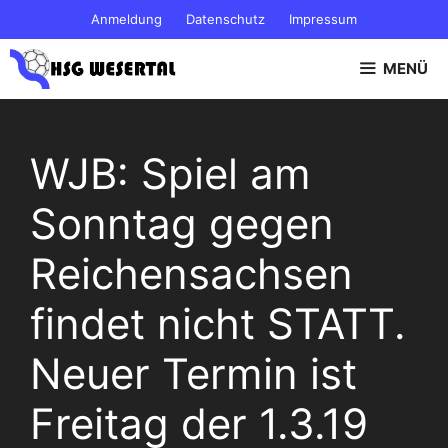
Zum
Anmeldung
Datenschutz
Impressum
Inhalt
springen
MENÜ
WJB: Spiel am
Sonntag gegen
Reichensachsen
findet nicht STATT.
Neuer Termin ist
Freitag der 1.3.19