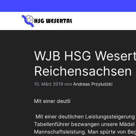
Zum
Inhalt
springen
1. HERREN OBERLIGA NORD
1. DAM
WJB HSG Wesert
2. HERREN BEZIRKSLIGA
2. DAM
Reichensachsen 
10. März 2019
von
Andreas Przyludzki
Mit einer deutli
Mit einer deutlichen Leistungssteigerun
Tabellenführer bezwangen unsere Mädel 
Mannschaftsleistung. Man spürte von Beg