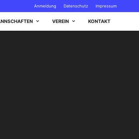
Anmeldung
Datenschutz
Impressum
NNSCHAFTEN
VEREIN
KONTAKT
B-JUGEND
C-JUGEND
D-JUGEND
E-JUGEND