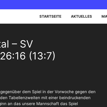
STARTSEITE
AKTUELLES
MA
EN OBERLIGA NORD
B-JUGEND
al – SV
EN BEZIRKSOBERLIGA
C-JUGEND
26:16 (13:7)
D-JUGEND
E-JUGEND
g gegenüber dem Spiel in der Vorwoche gegen den
den Tabellenzweiten mit einer beindruckenden
inn an das unsere Mannschaft das Spiel