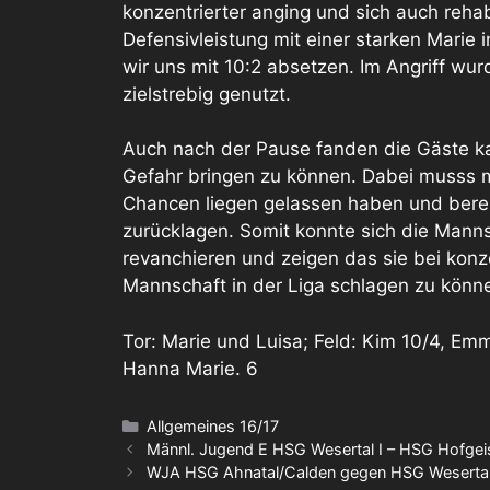
konzentrierter anging und sich auch rehabi
Defensivleistung mit einer starken Marie i
wir uns mit 10:2 absetzen. Im Angriff wu
zielstrebig genutzt.
Auch nach der Pause fanden die Gäste k
Gefahr bringen zu können. Dabei musss 
Chancen liegen gelassen haben und bereit
zurücklagen. Somit konnte sich die Manns
revanchieren und zeigen das sie bei konzen
Mannschaft in der Liga schlagen zu könn
Tor: Marie und Luisa; Feld: Kim 10/4, Emma 1
Hanna Marie. 6
Kategorien
Allgemeines 16/17
Männl. Jugend E HSG Wesertal I – HSG Hofgei
WJA HSG Ahnatal/Calden gegen HSG Wesertal 