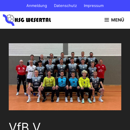
Zum
Anmeldung
Datenschutz
Impressum
Inhalt
springen
MENÜ
VfB V.