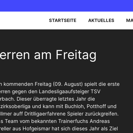
STARTSEITE
AKTUELLES
MA
EN OBERLIGA NORD
B-JUGEND
Herren am Freitag
EN BEZIRKSOBERLIGA
C-JUGEND
D-JUGEND
E-JUGEND
 kommenden Freitag (09. August) spielt die erste
rren gegen den Landesligaaufsteiger TSV
rbach. Dieser überragte letztes Jahr die
zirksoberliga und kann mit Buchloh, Potthoff und
llmer auff Dritlligaerfahrene Spieler zurückgreifen.
s Team vom bekannten Trainerfuchs Andreas
reller aus Hofgeismar hat sich dieses Jahr als Ziel