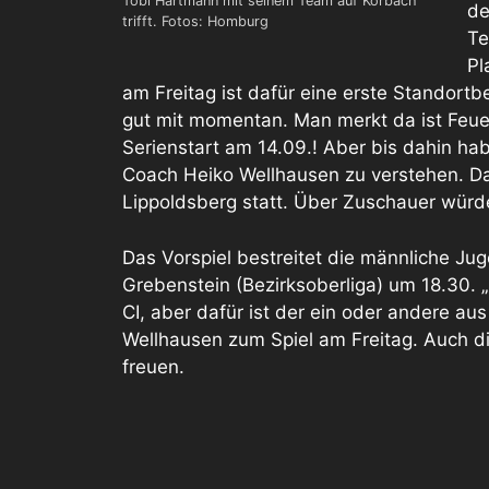
Tobi Hartmann mit seinem Team auf Korbach
de
trifft. Fotos: Homburg
Te
Pl
am Freitag ist dafür eine erste Standortb
gut mit momentan. Man merkt da ist Feuer
Serienstart am 14.09.! Aber bis dahin hab
Coach Heiko Wellhausen zu verstehen. Das
Lippoldsberg statt. Über Zuschauer würde
Das Vorspiel bestreitet die männliche J
Grebenstein (Bezirksoberliga) um 18.30. „
CI, aber dafür ist der ein oder andere aus
Wellhausen zum Spiel am Freitag. Auch d
freuen.