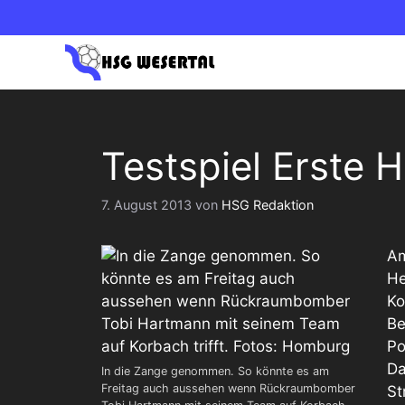
Zum
Inhalt
springen
1. HERREN OBERLIGA NORD
1. DAM
Testspiel Erste 
2. HERREN BEZIRKSLIGA
2. DAM
7. August 2013
von
HSG Redaktion
Am
He
Ko
Be
Po
Da
In die Zange genommen. So könnte es am
Freitag auch aussehen wenn Rückraumbomber
St