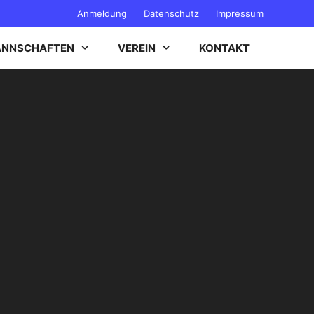
Anmeldung
Datenschutz
Impressum
NNSCHAFTEN
VEREIN
KONTAKT
B-JUGEND
C-JUGEND
D-JUGEND
E-JUGEND