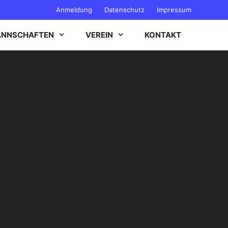
Anmeldung
Datenschutz
Impressum
NNSCHAFTEN
VEREIN
KONTAKT
B-JUGEND
C-JUGEND
D-JUGEND
E-JUGEND