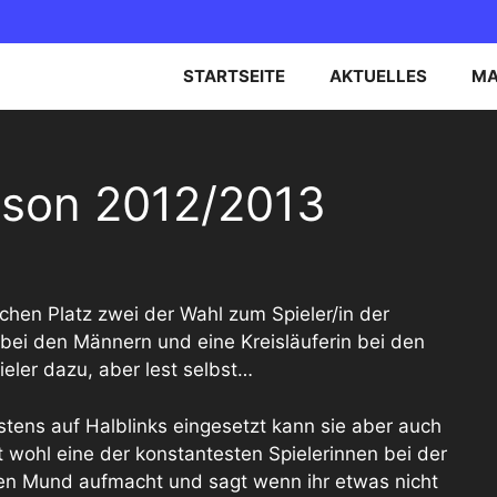
STARTSEITE
AKTUELLES
MA
EN OBERLIGA NORD
B-JUGEND
aison 2012/2013
EN BEZIRKSOBERLIGA
C-JUGEND
D-JUGEND
E-JUGEND
ichen Platz zwei der Wahl zum Spieler/in der
t bei den Männern und eine Kreisläuferin bei den
er dazu, aber lest selbst…
stens auf Halblinks eingesetzt kann sie aber auch
t wohl eine der konstantesten Spielerinnen bei der
 den Mund aufmacht und sagt wenn ihr etwas nicht