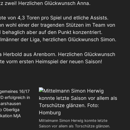
atz zwei! Herzlichen Glückwunsch Anna.
te von 4,3 Toren pro Spiel und etliche Assists.
on wohl einer der tragenden Stützen im Team von
d behaglich aber auf den Punkt konzentriert.
ttelmänner der Liga, herzlichen Glückwunsch Simon.
ja Herbold aus Arenborn. Herzlichen Glückwunsch
e vorm ersten Heimspiel der neuen Saison!
tegorien
lgemeines 16/17
D erfolgreich in
arshausen
fo Oberliga
ikation MjA
Mittelmann Simon Herwig konnte letzte
Saison vor allem als Torschütze glänzen.