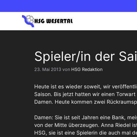
Zum
Inhalt
springen
1. HERREN OBERLIGA NORD
1. DAM
Spieler/in der S
2. HERREN BEZIRKSLIGA
2. DAM
23. Mai 2013
von
HSG Redaktion
Heute ist es wieder soweit, wir veröffentl
Saison. Bis jetzt hatten wir einen Torwar
Damen. Heute kommen zwei Rückraumspiel
Damen: Sie ist seit Jahren eine Bank, mei
von der Mitte überzeugen. Anna Riedel is
HSG, sie ist eine Spielerin die auch mal