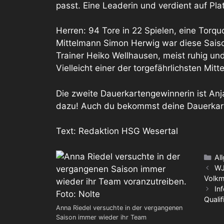
passt. Eine Leaderin und verdient auf Pl
Herren: 94 Tore in 22 Spielen, eine Torquo
Mittelmann Simon Herwig war diese Sais
Trainer Heiko Wellhausen, meist ruhig un
Vielleicht einer der torgefährlichsten Mi
Die zweite Dauerkartengewinnerin ist An
dazu! Auch du bekommst deine Dauerkart
Text: Redaktion HSG Wesertal
Ka
Al
WJ
Volkm
In
Qualif
Anna Riedel versuchte in der vergangenen
Saison immer wieder ihr Team