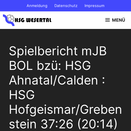
Zum
Anmeldung
Datenschutz
Impressum
Inhalt
springen
MENÜ
Spielbericht mJB
BOL bzü: HSG
Ahnatal/Calden :
HSG
Hofgeismar/Greben
stein 37:26 (20:14)