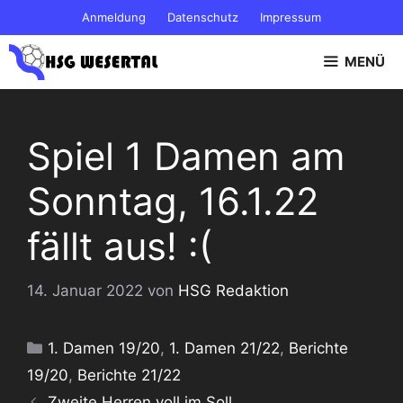
Zum
Anmeldung
Datenschutz
Impressum
Inhalt
springen
MENÜ
Spiel 1 Damen am
Sonntag, 16.1.22
fällt aus! :(
14. Januar 2022
von
HSG Redaktion
Kategorien
1. Damen 19/20
,
1. Damen 21/22
,
Berichte
19/20
,
Berichte 21/22
Zweite Herren voll im Soll