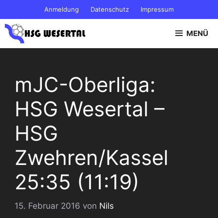
Zum
Anmeldung
Datenschutz
Impressum
Inhalt
springen
MENÜ
mJC-Oberliga:
HSG Wesertal –
HSG
Zwehren/Kassel
25:35 (11:19)
15. Februar 2016
von
Nils