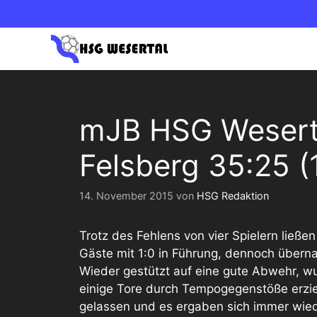
Zum
Inhalt
springen
1. HERREN OBERLIGA NORD
1. DAM
mJB HSG Weserta
2. HERREN BEZIRKSLIGA
2. DAM
Felsberg 35:25 (
14. November 2015
von
HSG Redaktion
Trotz des Fehlens von vier Spielern ließe
Gäste mit 1:0 in Führung, dennoch übern
Wieder gestützt auf eine gute Abwehr, wu
einige Tore durch Tempogegenstöße erzie
gelassen und es ergaben sich immer wie