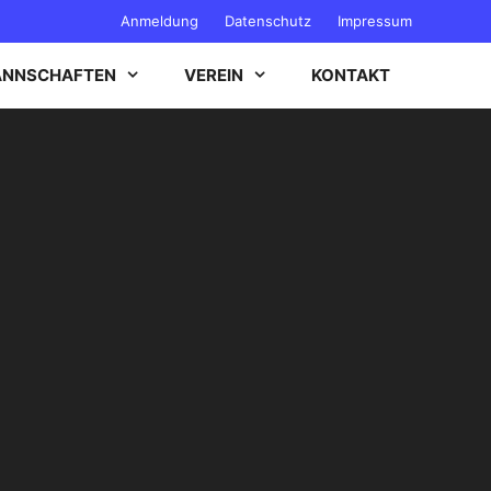
Anmeldung
Datenschutz
Impressum
NNSCHAFTEN
VEREIN
KONTAKT
B-JUGEND
C-JUGEND
D-JUGEND
E-JUGEND