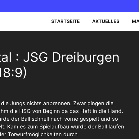
STARTSEITE
AKTUELLES
MA
EN OBERLIGA NORD
B-JUGEND
l : JSG Dreiburgen
EN BEZIRKSOBERLIGA
C-JUGEND
18:9)
D-JUGEND
E-JUGEND
n die Jungs nichts anbrennen. Zwar gingen die
ahm die HSG von Beginn da das Heft in die Hand.
rde der Ball schnell nach vorne gespielt und so
lt. Kam es zum Spielaufbau wurde der Ball laufen
der Torwurfmöglichkeiten durch