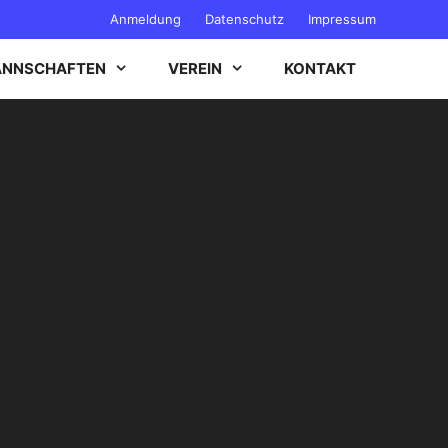
Anmeldung
Datenschutz
Impressum
NNSCHAFTEN
VEREIN
KONTAKT
B-JUGEND
C-JUGEND
D-JUGEND
E-JUGEND