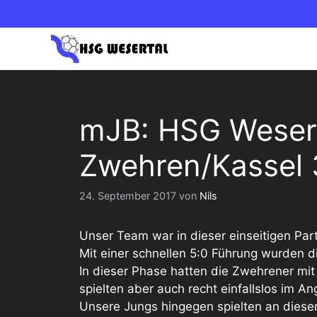
Zum
Inhalt
springen
1. HERREN OBERLIGA NORD
1. DAM
mJB: HSG Weser
2. HERREN BEZIRKSLIGA
2. DAM
Zwehren/Kassel 3
24. September 2017
von
Nils
Unser Team war in dieser einseitigen Par
Mit einer schnellen 5:0 Führung wurden di
In dieser Phase hatten die Zwehrener mit
spielten aber auch recht einfallslos im Ang
Unsere Jungs hingegen spielten an diese