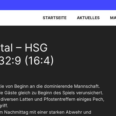
STARTSEITE
AKTUELLES
MA
EN OBERLIGA NORD
B-JUGEND
tal – HSG
EN BEZIRKSOBERLIGA
C-JUGEND
2:9 (16:4)
D-JUGEND
E-JUGEND
tie von Beginn an die dominierende Mannschaft.
e Gäste gleich zu Beginn des Spiels verunsichert.
 diversen Latten und Pfostentreffern einiges Pech,
riff.
m Nachmittag mit einer starken Abwehr und