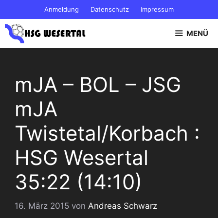
Zum
Anmeldung
Datenschutz
Impressum
Inhalt
springen
MENÜ
mJA – BOL – JSG
mJA
Twistetal/Korbach :
HSG Wesertal
35:22 (14:10)
16. März 2015
von
Andreas Schwarz