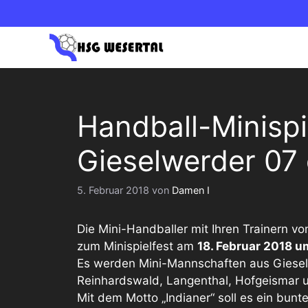
Zum
Inhalt
springen
1. HERREN OBERLIGA NORD
1. DAM
Handball-Minisp
2. HERREN BEZIRKSLIGA
2. DAM
Gieselwerder 07 
5. Februar 2018
von
Damen I
Die Mini-Handballer mit Ihren Trainern v
zum Minispielfest am
18. Februar 2018
um
Es werden Mini-Mannschaften aus Giese
Reinhardswald, Langenthal, Hofgeismar u
Mit dem Motto „Indianer“ soll es ein bunte