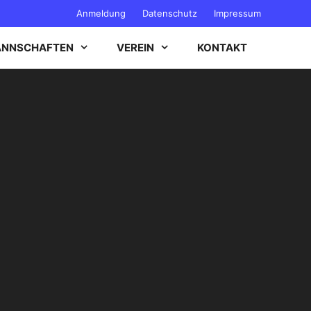
Anmeldung
Datenschutz
Impressum
NNSCHAFTEN
VEREIN
KONTAKT
B-JUGEND
C-JUGEND
D-JUGEND
E-JUGEND