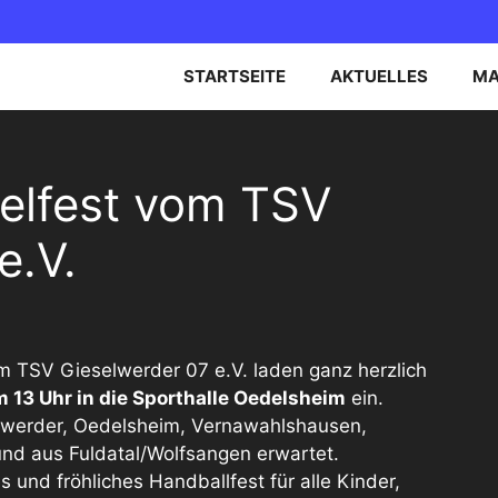
STARTSEITE
AKTUELLES
MA
EN OBERLIGA NORD
B-JUGEND
ielfest vom TSV
EN BEZIRKSOBERLIGA
C-JUGEND
e.V.
D-JUGEND
E-JUGEND
om TSV Gieselwerder 07 e.V. laden ganz herzlich
 13 Uhr in die Sporthalle Oedelsheim
ein.
lwerder, Oedelsheim, Vernawahlshausen,
nd aus Fuldatal/Wolfsangen erwartet.
s und fröhliches Handballfest für alle Kinder,