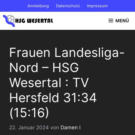
Zum
Anmeldung
Datenschutz
Impressum
Inhalt
springen
MENÜ
Frauen Landesliga-
Nord – HSG
Wesertal : TV
Hersfeld 31:34
(15:16)
22. Januar 2024
von
Damen I