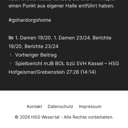
einen Punkt aus eigener Halle entführt haben.
#gohardorgohome
Kategorien
1. Damen 19/20
,
1. Damen 23/24
,
Berichte
19/20
,
Berichte 23/24
Vorheriger Beitrag
Spielbericht mJB BOL bzü SVH Kassel – HSG
Hofgeismar/Grebenstein 27:28 (14:14)
Kontakt
Datenschutz
Impressum
© 2026 HSG Wesertal - Alle Rechte vorbehalten.