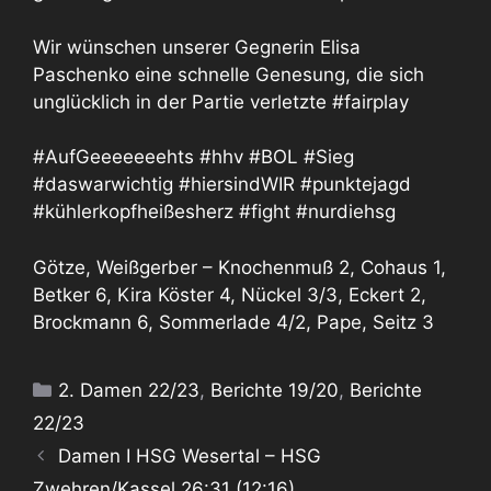
Wir wünschen unserer Gegnerin Elisa
Paschenko eine schnelle Genesung, die sich
unglücklich in der Partie verletzte #fairplay
#AufGeeeeeeehts #hhv #BOL #Sieg
#daswarwichtig #hiersindWIR #punktejagd
#kühlerkopfheißesherz #fight #nurdiehsg
Götze, Weißgerber – Knochenmuß 2, Cohaus 1,
Betker 6, Kira Köster 4, Nückel 3/3, Eckert 2,
Brockmann 6, Sommerlade 4/2, Pape, Seitz 3
Kategorien
2. Damen 22/23
,
Berichte 19/20
,
Berichte
22/23
Damen I HSG Wesertal – HSG
Zwehren/Kassel 26:31 (12:16)