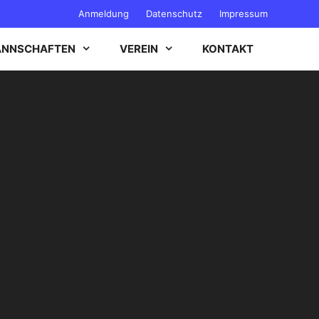
Anmeldung
Datenschutz
Impressum
NNSCHAFTEN
VEREIN
KONTAKT
B-JUGEND
C-JUGEND
D-JUGEND
E-JUGEND