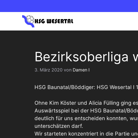
Zum
Inhalt
springen
1. HERREN OBERLIGA NORD
1. DAM
Bezirksoberliga 
2. HERREN BEZIRKSLIGA
2. DAM
3. März 2020
von
Damen I
HSG Baunatal/Böddiger: HSG Wesertal I 1
Ohne Kim Köster und Alicia Fülling ging 
Auswärtsspiel bei der HSG Baunatal/Bödd
deutlich für uns entscheiden konnten, wu
unterschätzen darf.
Wir starteten konzentriert in die Partie