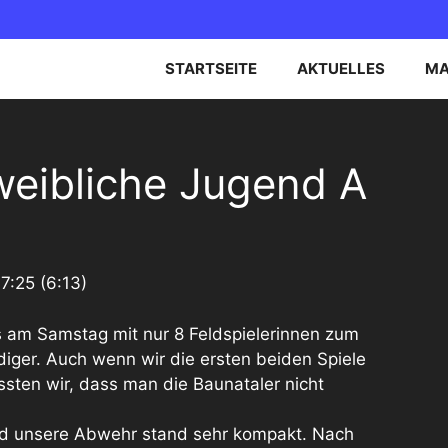
STARTSEITE
AKTUELLES
MA
EN OBERLIGA NORD
B-JUGEND
weibliche Jugend A
EN BEZIRKSOBERLIGA
C-JUGEND
D-JUGEND
E-JUGEND
7:25 (6:13)
es am Samstag mit nur 8 Feldspielerinnen zum
iger. Auch wenn wir die ersten beiden Spiele
ssten wir, dass man die Baunataler nicht
 und unsere Abwehr stand sehr kompakt. Nach