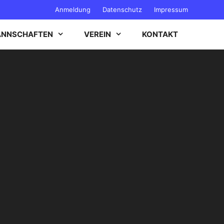
Anmeldung
Datenschutz
Impressum
NNSCHAFTEN
VEREIN
KONTAKT
B-JUGEND
C-JUGEND
D-JUGEND
E-JUGEND