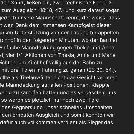
 den Sand, ließen ein, zwei technische Fehler zu
 zum Ausgleich (18:18, 47.) und kurz darauf sogar
 jedoch unsere Mannschaft kennt, der weiss, dass
scht war. Dank dem immensen Kampfgeist dieser
tarken Unterstützung von der Tribüne berappelten
irchhof in den folgenden Minuten, wo der Barthel
 zweifache Manndeckung gegen Thekla und Anna
i, vier 1/1-Aktionen von Thekla, Anna und Marie
eichten, um Kirchhof völlig aus der Bahn zu
 mit drei Toren in Führung zu gehen (23:20, 54.).
lte als Titelanwärter nicht das Gesicht verlieren
eile Manndeckung auf allen Positionen. Klappte
 wenig zu kämpfen hatten und es verpassten, uns
 so waren es plötzlich nur noch zwei Tore
ch des Gegners und unser schnelles Umschalten
r den erneuten Ausgleich und somit konnten wir
er dafür auch vollkommen verdient als Sieger das