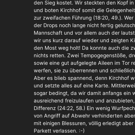
den Sieg kostet. Wir steckten den Kopf in
und boten Kirchhof somit die Gelegenheit
zur zweifachen Führung (18:20, 49.). Wer
der Drops noch lange nicht fertig gelut
Mannschaft und vor allem auch der lauts
wir uns kurz darauf wieder und zeigten K
den Most weg holt! Da konnte auch die
nichts retten. Zwei Tempogegenstöße, dre
sowie eine gut aufgelegte Aileen im Tor r
werfen, sie zu überrennen und schließlich
Aber es blieb spannend, denn Kirchhof wol
und setzte alles auf eine Karte. Mittlerw
sogar bedingt, da wir damit anfangs ein
ausreichend freizulaufen und anzubieten,
Differenz (24:22, 58.) Ein wenig Wurfpe
von Angriff auf Abwehr verhinderten abe
mit einigen Blessuren, völlig erledigt ab
Parkett verlassen. :-)