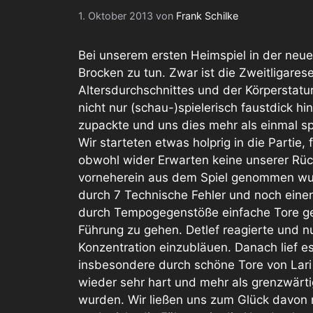
1. Oktober 2013
von
Frank Schilke
Bei unserem ersten Heimspiel in der neue
Brocken zu tun. Zwar ist die Zweitligare
Altersdurchschnittes und der Körperstatu
nicht nur (schau-)spielerisch faustdick h
zupackte und uns dies mehr als einmal sp
Wir starteten etwas holprig in die Partie, 
obwohl wider Erwarten keine unserer Rü
vorneherein aus dem Spiel genommen wurd
durch 7 Technische Fehler und noch einen
durch Tempogegenstöße einfache Tore ge
Führung zu gehen. Detlef reagierte und 
Konzentration einzubläuen. Danach lief e
insbesondere durch schöne Tore von Lari
wieder sehr hart und mehr als grenzwärt
wurden. Wir ließen uns zum Glück davon n