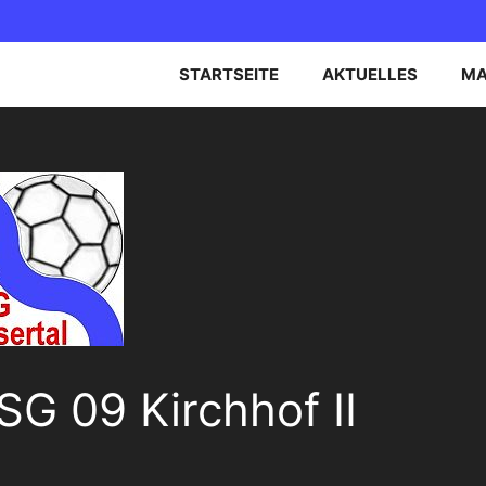
STARTSEITE
AKTUELLES
MA
EN OBERLIGA NORD
B-JUGEND
EN BEZIRKSOBERLIGA
C-JUGEND
D-JUGEND
E-JUGEND
G 09 Kirchhof II