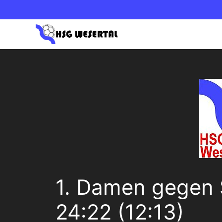
Zum
Inhalt
springen
1. HERREN OBERLIGA NORD
1. DAM
2. HERREN BEZIRKSLIGA
2. DAM
1. Damen gegen S
24:22 (12:13)